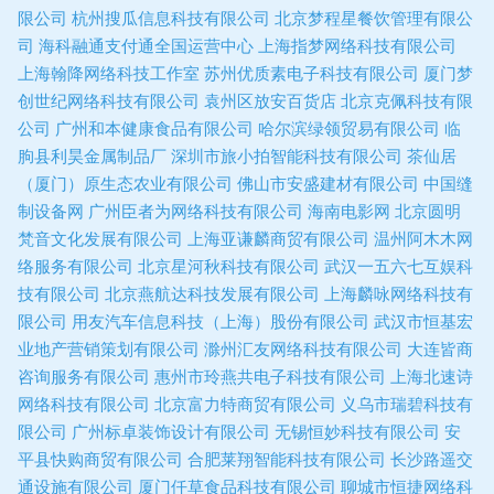
限公司
杭州搜瓜信息科技有限公司
北京梦程星餐饮管理有限公
司
海科融通支付通全国运营中心
上海指梦网络科技有限公司
上海翰降网络科技工作室
苏州优质素电子科技有限公司
厦门梦
创世纪网络科技有限公司
袁州区放安百货店
北京克佩科技有限
公司
广州和本健康食品有限公司
哈尔滨绿领贸易有限公司
临
朐县利昊金属制品厂
深圳市旅小拍智能科技有限公司
茶仙居
（厦门）原生态农业有限公司
佛山市安盛建材有限公司
中国缝
制设备网
广州臣者为网络科技有限公司
海南电影网
北京圆明
梵音文化发展有限公司
上海亚谦麟商贸有限公司
温州阿木木网
络服务有限公司
北京星河秋科技有限公司
武汉一五六七互娱科
技有限公司
北京燕航达科技发展有限公司
上海麟咏网络科技有
限公司
用友汽车信息科技（上海）股份有限公司
武汉市恒基宏
业地产营销策划有限公司
滁州汇友网络科技有限公司
大连皆商
咨询服务有限公司
惠州市玲燕共电子科技有限公司
上海北速诗
网络科技有限公司
北京富力特商贸有限公司
义乌市瑞碧科技有
限公司
广州标卓装饰设计有限公司
无锡恒妙科技有限公司
安
平县快购商贸有限公司
合肥莱翔智能科技有限公司
长沙路遥交
通设施有限公司
厦门仟草食品科技有限公司
聊城市恒捷网络科