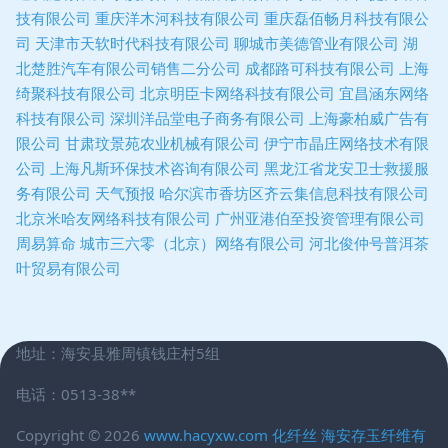
技有限公司
重庆洋木河科技有限公司
重庆磊佰畅月科技有限公
司
天津市天软时代科技有限公司
聊城市美德管业有限公司
湖
北楚胜汽车有限公司销售二分公司
成都路可科技有限公司
上海
绮聚科技有限公司
北京明臣卡网络科技有限公司
宜昌涵东网络
科技有限公司
深圳洋品堂电子商务有限公司
上海豪柏威广告有
限公司
甘肃玟景苑农业机械有限公司
伊宁市晶庄网络技术有限
公司
上海凡斯环保技术咨询有限公司
黑龙江省龙安卫士救援服
务有限公司
天气预报
哈尔滨市香坊区齐云集信息科技有限公司
北京米哈友网络科技有限公司
广州亚港伯至投资管理有限公司
周易算命
城市三六零（北京）网络有限公司
河北俊仲号普洱茶
叶贸易有限公司
地址：海安县雅周镇钱庄村5组
电话：0513-38**
Copyright © 2026
www.hacyxw.com
化纤丝
海安存玉纤维有